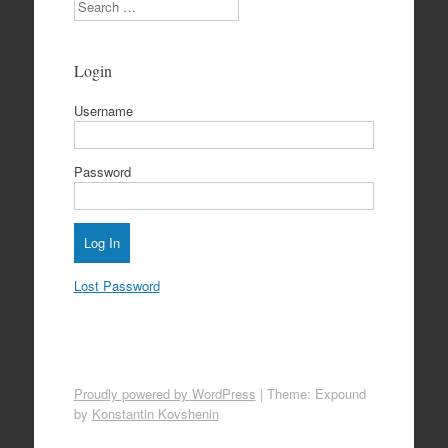
Search
Login
Username
Password
Lost Password
Proudly powered by WordPress
|
Theme: Expound
by
Konstantin Kovshenin