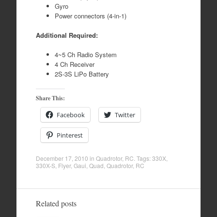
Gyro
Power connectors (4-in-1)
Additional Required:
4~5 Ch Radio System
4 Ch Receiver
2S-3S LiPo Battery
Share This:
Facebook
Twitter
Pinterest
December 17, 2010
in
Quadrotor
,
RC
. Tags:
330X
,
330X-S
,
Flyer
,
Gaui
,
Quad
,
Quadrotor
,
RC
Related posts