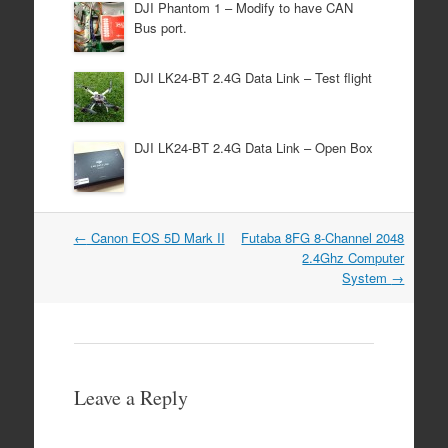
DJI Phantom 1 – Modify to have CAN
Bus port.
DJI LK24-BT 2.4G Data Link – Test flight
DJI LK24-BT 2.4G Data Link – Open Box
Post
←
Canon EOS 5D Mark II
Futaba 8FG 8-Channel 2048
navigation
2.4Ghz Computer
System
→
Leave a Reply