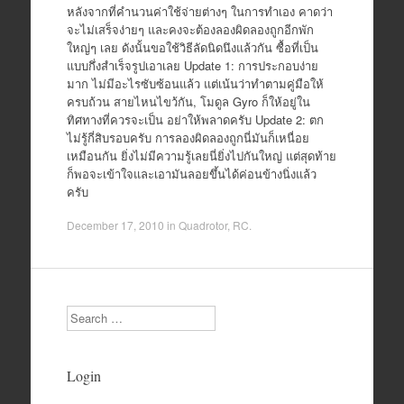
หลังจากที่คำนวนค่าใช้จ่ายต่างๆ ในการทำเอง คาดว่า
จะไม่เสร็จง่ายๆ และคงจะต้องลองผิดลองถูกอีกพัก
ใหญ่ๆ เลย ดังนั้นขอใช้วิธีลัดนิดนึงแล้วกัน ซื้อที่เป็น
แบบกึ่งสำเร็จรูปเอาเลย Update 1: การประกอบง่าย
มาก ไม่มีอะไรซับซ้อนแล้ว แต่เน้นว่าทำตามคู่มือให้
ครบถ้วน สายไหนไขว้กัน, โมดูล Gyro ก็ให้อยู่ใน
ทิศทางที่ควรจะเป็น อย่าให้พลาดครับ Update 2: ตก
ไม่รู้กี่สิบรอบครับ การลองผิดลองถูกนี่มันก็เหนื่อย
เหมือนกัน ยิ่งไม่มีความรู้เลยนี่ยิ่งไปกันใหญ่ แต่สุดท้าย
ก็พอจะเข้าใจและเอามันลอยขึ้นได้ค่อนข้างนิ่งแล้ว
ครับ
December 17, 2010
in
Quadrotor
,
RC
.
Search
Login