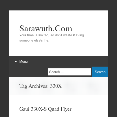
Sarawuth.Com
Your time is limited, so don't waste it living
someone else's life.
Menu
Search
Skip
to
content
Tag Archives:
330X
Gaui 330X-S Quad Flyer