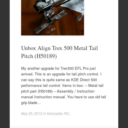
Unbox Align Trex 500 Metal Tail
Pitch (H50189)
My another upgrade for Trex500 EFL Pro just
arrived. This is an upgrade for tail pitch control. I
can say this is quite same as KDE Direct 500
performance tail control. Items in box: – Metal tail
pitch part (H50189) – Assembly / Instruction
manual Instruction manual. You have to use old tail
grip blade…
May 25, 2012
in
Helicopter
,
RC
.