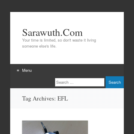
Sarawuth.Com
Your time is limited, so don't waste it living
someone else's life.
Menu
Search
Skip
to
content
Tag Archives:
EFL