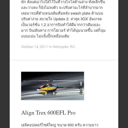
พัก ตั้งแต่เอาไปใส่ไว้ในที่วางไจโลด้านล่าง ทั้งพลิกขึ้น
และวางลง ก็ยังไม่ลงตัว จะปรับค่าอะไรทีลำบากมาก
เลยมาจบที่ตำแหน่งเดิมคือหลัง swash plate ด้านบน
ปรับค่าง่าย สบายใจ Update 2: ล่าสุด 3GX อัพเกรด
เป็นเวอร์ชั่น 1.2 อาการบินทำได้ดีมากกว่าเดิมเยอะ
มาก บินเดินทาง การโฮเวอร์ ทำได้นุ่มนวลขึ้น แต่ก็นุ่ม
แบบแน่น ไม่แข็งปั๊กเหมือนเดิม
October 14, 2011
in
Helicopter
,
RC
.
Align Trex 600EFL Pro
เฮลิคอปเตอร์ไซต์ใหญ่ ขนาด 600 ครับ ความยาว