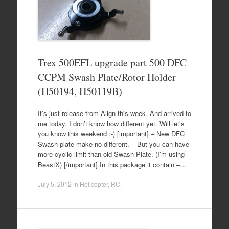
Trex 500EFL upgrade part 500 DFC
CCPM Swash Plate/Rotor Holder
(H50194, H50119B)
It’s just release from Align this week. And arrived to
me today. I don’t know how different yet. Will let’s
you know this weekend :-) [important] – New DFC
Swash plate make no different. – But you can have
more cyclic limit than old Swash Plate. (I’m using
BeastX) [/important] In this package it contain –…
July 5, 2012
in
Helicopter
,
RC
.