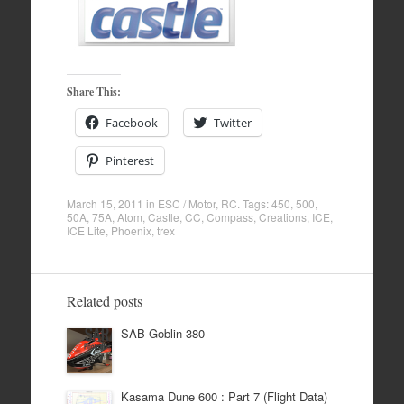
Share This:
Facebook
Twitter
Pinterest
March 15, 2011
in
ESC / Motor
,
RC
. Tags:
450
,
500
,
50A
,
75A
,
Atom
,
Castle
,
CC
,
Compass
,
Creations
,
ICE
,
ICE Lite
,
Phoenix
,
trex
Related posts
SAB Goblin 380
Kasama Dune 600 : Part 7 (Flight Data)