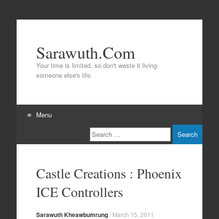
Sarawuth.Com
Your time is limited, so don't waste it living
someone else's life.
Menu
Search
Skip
to
content
Castle Creations : Phoenix
ICE Controllers
Sarawuth Kheawbumrung
/
March 15, 2011