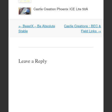
Castle Creation Phoenix ICE Lite 50A
Post
←
BeastX – Be Absolute
Castle Creations : BEC &
navigation
Stable
Field Links
→
Leave a Reply