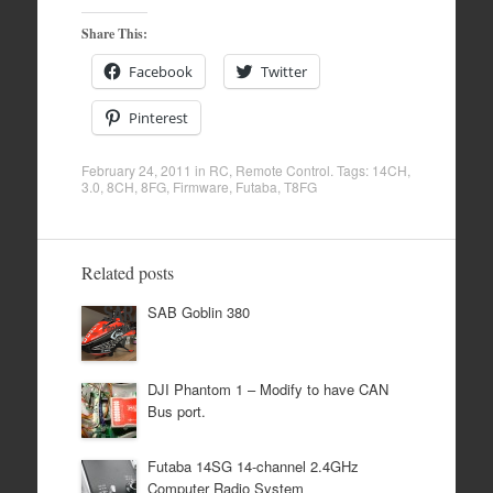
Share This:
Facebook
Twitter
Pinterest
February 24, 2011
in
RC
,
Remote Control
. Tags:
14CH
,
3.0
,
8CH
,
8FG
,
Firmware
,
Futaba
,
T8FG
Related posts
SAB Goblin 380
DJI Phantom 1 – Modify to have CAN
Bus port.
Futaba 14SG 14-channel 2.4GHz
Computer Radio System