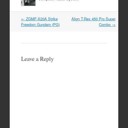
Post
←
ZGMF-X20A Strike
Align T-Rex 450 Pro Super
navigation
Freedom Gundam (PG)
Combo
→
Leave a Reply