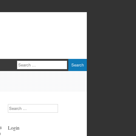
Search
Search
วย
Login
ง