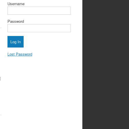
Username
Password
Lost Password
่