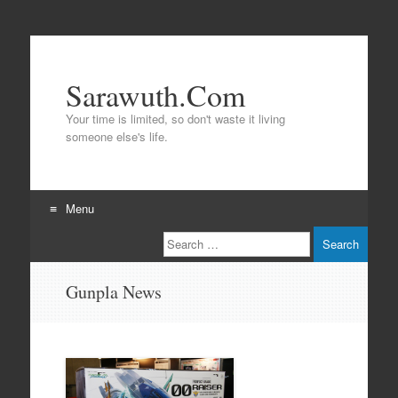
Sarawuth.Com
Your time is limited, so don't waste it living
someone else's life.
Menu
Search
Skip
to
content
Gunpla News