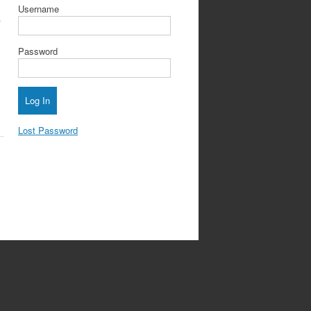
Username
ร
Password
Lost Password