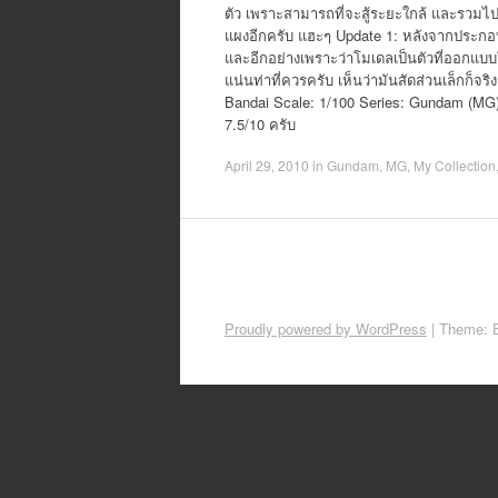
ตัว เพราะสามารถที่จะสู้ระยะใกล้ และรวมไปถึง
แผงอีกครับ แฮะๆ Update 1: หลังจากประกอบเ
และอีกอย่างเพราะว่าโมเดลเป็นตัวที่ออกแบบให
แน่นท่าที่ควรครับ เห็นว่ามันสัดส่วนเล็กก็จ
Bandai Scale: 1/100 Series: Gundam (MG)
7.5/10 ครับ
April 29, 2010
in
Gundam
,
MG
,
My Collection
Proudly powered by WordPress
|
Theme: 