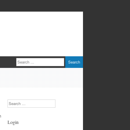
Search
Search
า
Login