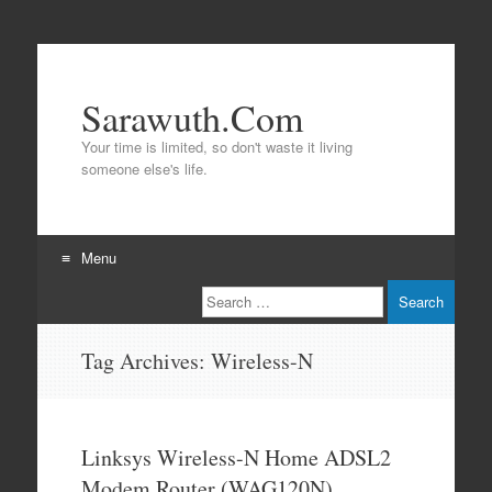
Sarawuth.Com
Your time is limited, so don't waste it living
someone else's life.
Menu
Search
Skip
to
content
Tag Archives:
Wireless-N
Linksys Wireless-N Home ADSL2
Modem Router (WAG120N)