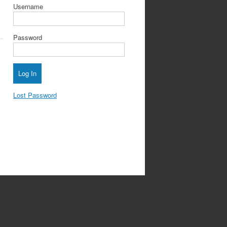
Username
Password
Lost Password