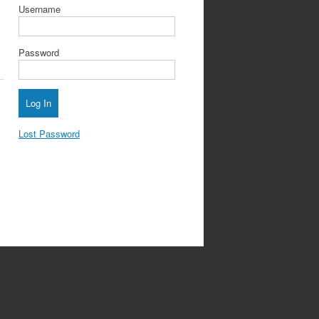
Username
Password
Lost Password