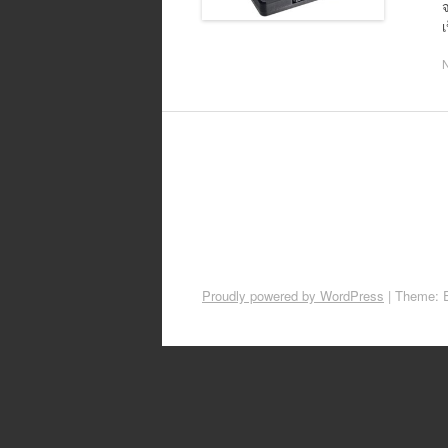
จ
เ
Proudly powered by WordPress
|
Theme: 