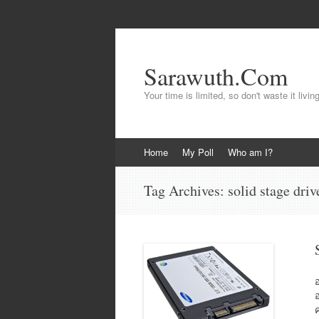
Sarawuth.Com
Your time is limited, so don't waste it livin
Skip
Home
My Poll
Who am I?
to
content
Tag Archives:
solid stage driv
อ
อ
ค