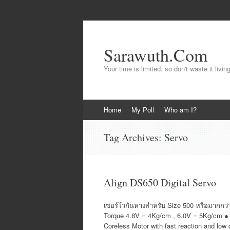
Sarawuth.Com
Your time is limited, so don't waste it livin
Skip
Home
My Poll
Who am I?
to
content
Tag Archives:
Servo
Align DS650 Digital Servo
เซอร์โวกันหางสำหรับ Size 500 หรือมากกว่าคร
Torque 4.8V = 4Kg/cm , 6.0V = 5Kg/cm ● 1
Coreless Motor with fast reaction and low 