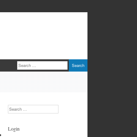
Search
Search
Login
●