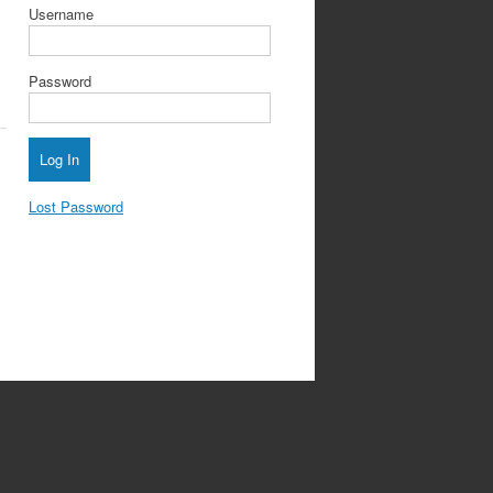
ะ
Username
Password
Lost Password