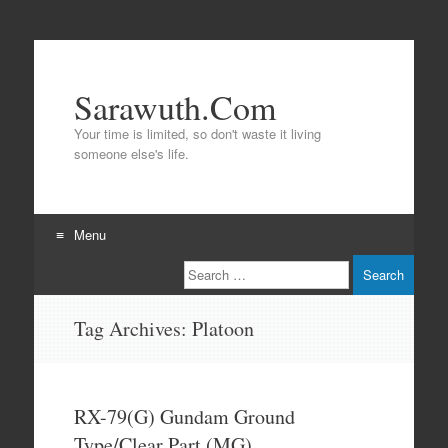
Sarawuth.Com
Your time is limited, so don't waste it living
someone else's life.
Menu
Search
Skip
to
content
Tag Archives:
Platoon
RX-79(G) Gundam Ground
Type/Clear Part (MG)