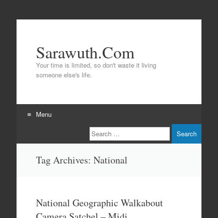
Sarawuth.Com
Your time is limited, so don't waste it living
someone else's life.
Menu
Search
Skip
to
content
Tag Archives:
National
National Geographic Walkabout
Camera Satchel – Midi