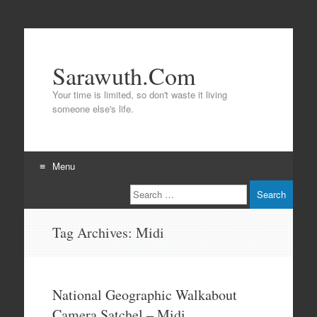
Sarawuth.Com
Your time is limited, so don't waste it living
someone else's life.
Menu
Search
Skip
to
content
Tag Archives:
Midi
National Geographic Walkabout
Camera Satchel – Midi