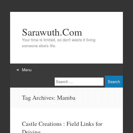
Sarawuth.Com
Your time is limited, so don't waste it living
someone else's life.
Menu
Search
Skip
to
content
Tag Archives:
Mamba
Castle Creations : Field Links for
Driving