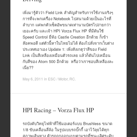
เพิ่งมารู้ตัวว่า Field Link สำคัญสำหรับการใช้งานจริงๆ
การที่จะพกเครื่อง Notebook ไปสนามด้วยเป็นอะไรที่
ลำบาก แค่พกตัวเซ็ตอัพขนาดเท่านามบัตรไปง่ายกว่า
เยอะครับ และเจ้า HPI Vorza Flux HP ที่มีดันใช้
Speed Control ยี่ห้อ Castle Creation อีกด้วย ก็เข้า
ล๊อคพอดี แต่ตัวนี้หาในไทยไม่ได้ ต้องไปสั่งจากเว็บต่าง
ประเทศเอาเอง Update 1: เพิ่งสังเกตุว่าสีของ Field
Link เป็นสีเหลืองเหมือนตัวรถเลย แล้วก็ดันไปเหมือน
กับสีของ Atom 500 อีกด้วย หรือว่าเราชอบสีเหลืองละ
เนี่ย??
May 6, 2011
in
ESC / Motor
,
RC
.
HPI Racing – Vorza Flux HP
รถบังคับวิทยุไฟฟ้าที่ใช้มอเตอร์แบบ Brushless ขนาด
1/8 ขับเคลื่อนสี่ล้อ ในรูปแบบรถบั๊กกี้ เอาไว้ลุยได้ทุก
สภาพเส้นทาง ตัวรถถูกออกแบบตามรถที่ชนะเลิศระดับ