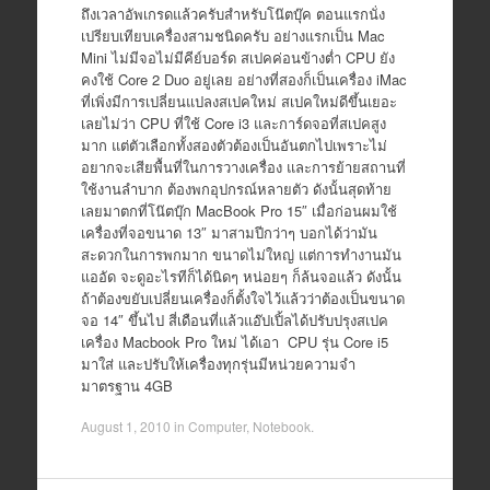
ถึงเวลาอัพเกรดแล้วครับสำหรับโน๊ตบุ๊ค ตอนแรกนั่ง
เปรียบเทียบเครื่องสามชนิดครับ อย่างแรกเป็น Mac
Mini ไม่มีจอไม่มีคีย์บอร์ด สเปคค่อนข้างต่ำ CPU ยัง
คงใช้ Core 2 Duo อยู่เลย อย่างที่สองก็เป็นเครื่อง iMac
ที่เพิ่งมีการเปลี่ยนแปลงสเปคใหม่ สเปคใหม่ดีขึ้นเยอะ
เลยไม่ว่า CPU ที่ใช้ Core i3 และการ์ดจอที่สเปคสูง
มาก แต่ตัวเลือกทั้งสองตัวต้องเป็นอันตกไปเพราะไม่
อยากจะเสียพื้นที่ในการวางเครื่อง และการย้ายสถานที่
ใช้งานลำบาก ต้องพกอุปกรณ์หลายตัว ดังนั้นสุดท้าย
เลยมาตกที่โน๊ตบุ๊ก MacBook Pro 15″ เมื่อก่อนผมใช้
เครื่องที่จอขนาด 13″ มาสามปีกว่าๆ บอกได้ว่ามัน
สะดวกในการพกมาก ขนาดไม่ใหญ่ แต่การทำงานมัน
แออัด จะดูอะไรทีก็ได้นิดๆ หน่อยๆ ก็ล้นจอแล้ว ดังนั้น
ถ้าต้องขยับเปลี่ยนเครื่องก็ตั้งใจไว้แล้วว่าต้องเป็นขนาด
จอ 14″ ขึ้นไป สี่เดือนที่แล้วแอ๊ปเปิ้ลได้ปรับปรุงสเปค
เครื่อง Macbook Pro ใหม่ ได้เอา CPU รุ่น Core i5
มาใส่ และปรับให้เครื่องทุกรุ่นมีหน่วยความจำ
มาตรฐาน 4GB
August 1, 2010
in
Computer
,
Notebook
.