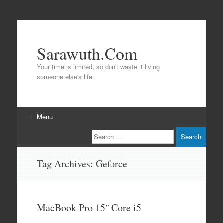
Sarawuth.Com
Your time is limited, so don't waste it living
someone else's life.
Menu
Search
Skip
to
content
Tag Archives:
Geforce
MacBook Pro 15″ Core i5