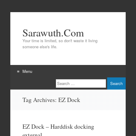
Sarawuth.Com
Your time is limited, so don't waste it living
someone else's life.
Menu
Search
Skip
to
content
Tag Archives:
EZ Dock
EZ Dock – Harddisk docking
external