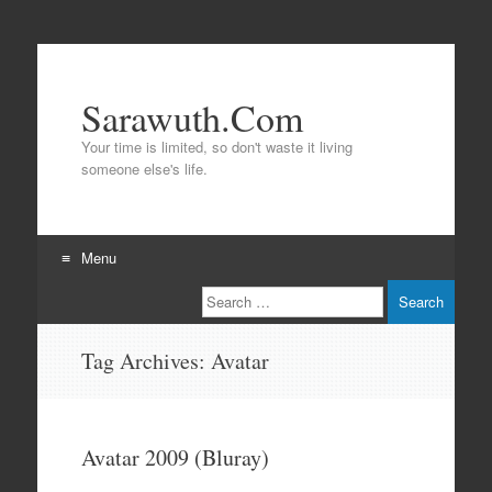
Sarawuth.Com
Your time is limited, so don't waste it living
someone else's life.
Menu
Search
Skip
to
content
Tag Archives:
Avatar
Avatar 2009 (Bluray)