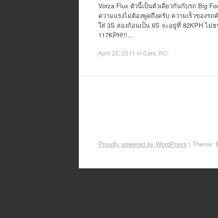
Vorza Flux ตัวนี้เป็นตัวเดียวกันกับรถ Big Fo
ความแรงไม่ต้องพูดถึงครับ ความเร็วของรถคัน
ใส่ 3S สองก้อนเป็น 6S จะอยู่ที่ 82KPH ไม่ธรร
117KPH!!!…
April 22, 2011
in
Cars
,
RC
.
Proudly powered by WordPress
|
Theme: 