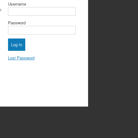
Username
า
Password
Lost Password