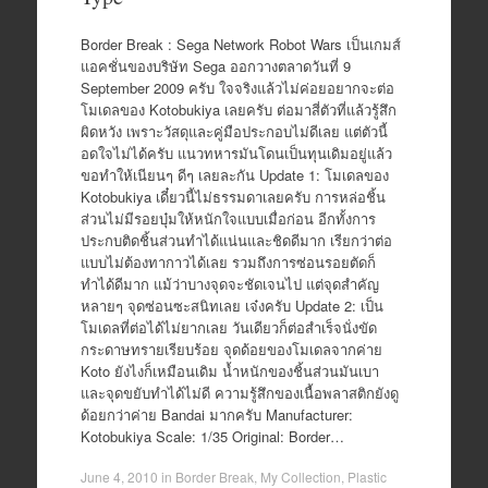
Border Break : Sega Network Robot Wars เป็นเกมส์
แอคชั่นของบริษัท Sega ออกวางตลาดวันที่ 9
September 2009 ครับ ใจจริงแล้วไม่ค่อยอยากจะต่อ
โมเดลของ Kotobukiya เลยครับ ต่อมาสี่ตัวที่แล้วรู้สึก
ผิดหวัง เพราะวัสดุและคู่มือประกอบไม่ดีเลย แต่ตัวนี้
อดใจไม่ได้ครับ แนวทหารมันโดนเป็นทุนเดิมอยู่แล้ว
ขอทำให้เนียนๆ ดีๆ เลยละกัน Update 1: โมเดลของ
Kotobukiya เดี๋ยวนี้ไม่ธรรมดาเลยครับ การหล่อชิ้น
ส่วนไม่มีรอยบุ๋มให้หนักใจแบบเมื่อก่อน อีกทั้งการ
ประกบติดชิ้นส่วนทำได้แน่นและชิดดีมาก เรียกว่าต่อ
แบบไม่ต้องทากาวได้เลย รวมถึงการซ่อนรอยตัดก็
ทำได้ดีมาก แม้ว่าบางจุดจะชัดเจนไป แต่จุดสำคัญ
หลายๆ จุดซ่อนซะสนิทเลย เจ๋งครับ Update 2: เป็น
โมเดลที่ต่อได้ไม่ยากเลย วันเดียวก็ต่อสำเร็จนั่งขัด
กระดาษทรายเรียบร้อย จุดด้อยของโมเดลจากค่าย
Koto ยังไงก็เหมือนเดิม น้ำหนักของชิ้นส่วนมันเบา
และจุดขยับทำได้ไม่ดี ความรู้สึกของเนื้อพลาสติกยังดู
ด้อยกว่าค่าย Bandai มากครับ Manufacturer:
Kotobukiya Scale: 1/35 Original: Border…
June 4, 2010
in
Border Break
,
My Collection
,
Plastic