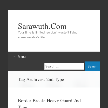
Sarawuth.Com
Your time is limited, so don't waste it living
someone else's life.
Menu
Search
Skip
to
content
Tag Archives:
2nd Type
Border Break: Heavy Guard 2nd
Type