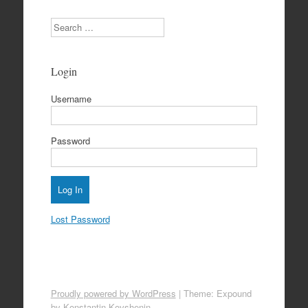
Search
Login
Username
Password
Lost Password
Proudly powered by WordPress
|
Theme: Expound
by
Konstantin Kovshenin