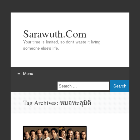
Sarawuth.Com
Your time is limited, so don't waste it living
someone else's life.
Menu
Search
Skip
to
content
Tag Archives:
หมอทะลุมิติ